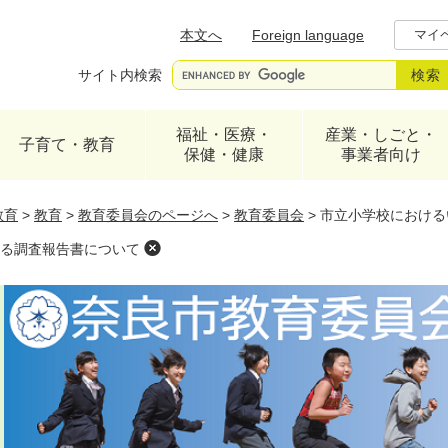
メニューを飛ばして本文へ
本文へ
Foreign language
マイ
サイト内検索
福祉・医療・
産業・しごと・
子育て・教育
保健・健康
事業者向け
教育
>
教育
>
教育委員会のページへ
>
教育委員会
>
市立小学校における
る調査報告書について