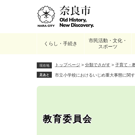
ペ
ー
ジ
の
先
頭
市民活動・文化・
で
くらし・手続き
スポーツ
す
。
トップページ
>
分類でさがす
>
子育て・
現在地
市立小学校におけるいじめ重大事態に関す
足あと
教育委員会