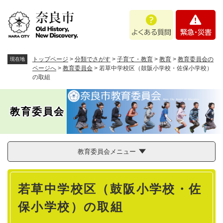
ペ
メニューを飛ばして本文へ
よ
緊
ー
く
急
ジ
あ
・
の
る
災
先
質
害
頭
トップページ
>
分類でさがす
>
子育て・教育
>
教育
>
教育委員会の
現在地
問
で
ページへ
>
教育委員会
>
若草中学校区（鼓阪小学校・佐保小学校）
の取組
す
。
教育委員会
教育委員会メニュー
本
若草中学校区（鼓阪小学校・佐
文
保小学校）の取組