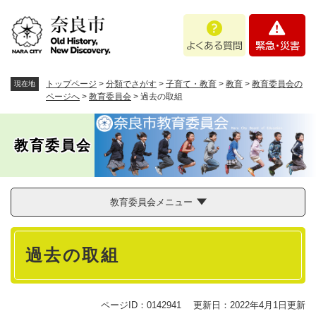
ペ
メニューを飛ばして本文へ
よ
緊
ー
く
急
ジ
あ
・
の
る
災
先
質
害
頭
トップページ
>
分類でさがす
>
子育て・教育
>
教育
>
教育委員会の
現在地
問
で
ページへ
>
教育委員会
>
過去の取組
す
。
教育委員会
教育委員会メニュー
本
過去の取組
文
ページID：0142941
更新日：2022年4月1日更新