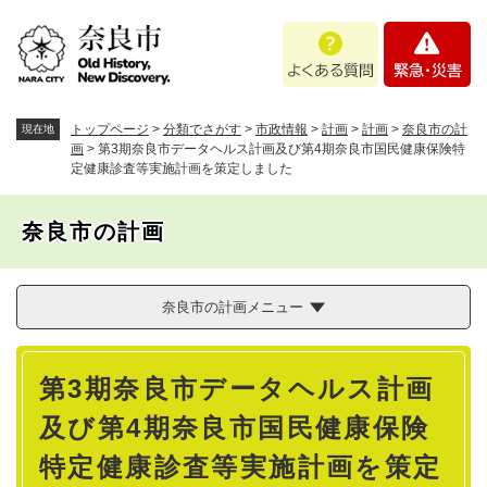
ペ
メニューを飛ばして本文へ
よ
緊
ー
く
急
ジ
あ
・
の
る
災
先
質
害
頭
トップページ
>
分類でさがす
>
市政情報
>
計画
>
計画
>
奈良市の計
現在地
問
で
画
>
第3期奈良市データヘルス計画及び第4期奈良市国民健康保険特
定健康診査等実施計画を策定しました
す
。
奈良市の計画
奈良市の計画メニュー
本
第3期奈良市データヘルス計画
文
及び第4期奈良市国民健康保険
特定健康診査等実施計画を策定