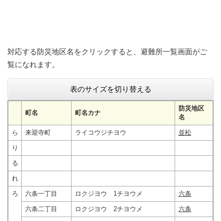
対応する防災地区名をクリックすると、避難所一覧画面がご
覧になれます。
表のサイズを切り替える
防災地区
町名
町名カナ
名
ら
来迎寺町
ライコウジチヨウ
並松
り
る
れ
ろ
六条一丁目
ロクジヨウ 1チヨウメ
六条
六条二丁目
ロクジヨウ 2チヨウメ
六条