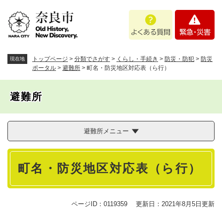
ペ
メニューを飛ばして本文へ
よ
緊
ー
く
急
ジ
あ
・
の
る
災
先
質
害
頭
トップページ
>
分類でさがす
>
くらし・手続き
>
防災・防犯
>
防災
現在地
問
で
ポータル
>
避難所
>
町名・防災地区対応表（ら行）
す
。
避難所
避難所メニュー
本
町名・防災地区対応表（ら行）
文
ページID：0119359
更新日：2021年8月5日更新