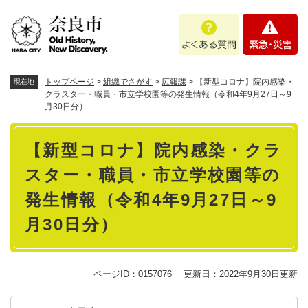
ペ
メニューを飛ばして本文へ
よ
緊
ー
く
急
ジ
あ
・
の
る
災
先
質
害
頭
トップページ
>
組織でさがす
>
広報課
>
【新型コロナ】院内感染・
現在地
問
で
クラスター・職員・市立学校園等の発生情報（令和4年9月27日～9
月30日分）
す
。
本
【新型コロナ】院内感染・クラ
文
スター・職員・市立学校園等の
発生情報（令和4年9月27日～9
月30日分）
ページID：0157076
更新日：2022年9月30日更新