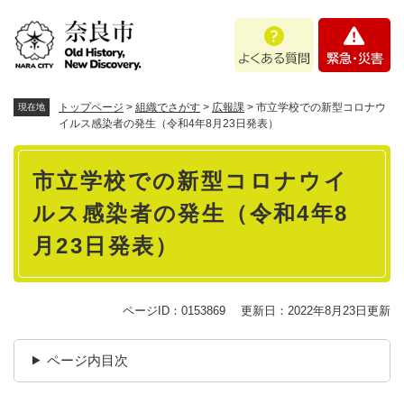
ペ
メニューを飛ばして本文へ
よ
緊
ー
く
急
ジ
あ
・
の
る
災
先
質
害
頭
トップページ
>
組織でさがす
>
広報課
>
市立学校での新型コロナウ
現在地
問
で
イルス感染者の発生（令和4年8月23日発表）
す
本
。
市立学校での新型コロナウイ
文
ルス感染者の発生（令和4年8
月23日発表）
ページID：0153869
更新日：2022年8月23日更新
ページ内目次