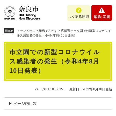
ペ
メニューを飛ばして本文へ
よ
緊
ー
く
急
ジ
あ
・
の
る
災
先
質
害
頭
トップページ
>
組織でさがす
>
広報課
>
市立園での新型コロナウイ
現在地
問
で
ルス感染者の発生（令和4年8月10日発表）
す
本
。
市立園での新型コロナウイル
文
ス感染者の発生（令和4年8月
10日発表）
ページID：0153151
更新日：2022年8月10日更新
ページ内目次