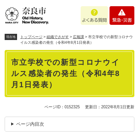
ペ
メニューを飛ばして本文へ
よ
緊
ー
く
急
ジ
あ
・
の
る
災
先
質
害
頭
トップページ
>
組織でさがす
>
広報課
>
市立学校での新型コロナウ
現在地
問
で
イルス感染者の発生（令和4年8月1日発表）
す
本
。
市立学校での新型コロナウイ
文
ルス感染者の発生（令和4年8
月1日発表）
ページID：0152325
更新日：2022年8月1日更新
ページ内目次