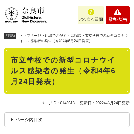
ペ
メニューを飛ばして本文へ
よ
緊
ー
く
急
ジ
あ
・
の
る
災
先
質
害
頭
トップページ
>
組織でさがす
>
広報課
>
市立学校での新型コロナウ
現在地
問
で
イルス感染者の発生（令和4年6月24日発表）
す
本
。
市立学校での新型コロナウイ
文
ルス感染者の発生（令和4年6
月24日発表）
ページID：0148613
更新日：2022年6月24日更新
ページ内目次