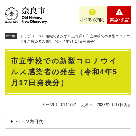
ペ
メニューを飛ばして本文へ
よ
緊
ー
く
急
ジ
あ
・
の
る
災
先
質
害
頭
トップページ
>
組織でさがす
>
広報課
>
市立学校での新型コロナウ
現在地
問
で
イルス感染者の発生（令和4年5月17日発表分）
す
本
。
市立学校での新型コロナウイ
文
ルス感染者の発生（令和4年5
月17日発表分）
ページID：0144752
更新日：2022年5月17日更新
ページ内目次