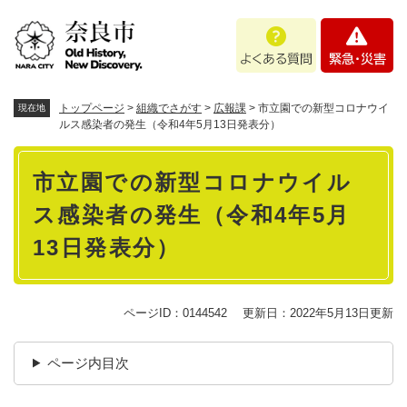
ペ
メニューを飛ばして本文へ
よ
緊
ー
く
急
ジ
あ
・
の
る
災
先
質
害
頭
トップページ
>
組織でさがす
>
広報課
>
市立園での新型コロナウイ
現在地
問
で
ルス感染者の発生（令和4年5月13日発表分）
す
本
。
市立園での新型コロナウイル
文
ス感染者の発生（令和4年5月
13日発表分）
ページID：0144542
更新日：2022年5月13日更新
ページ内目次