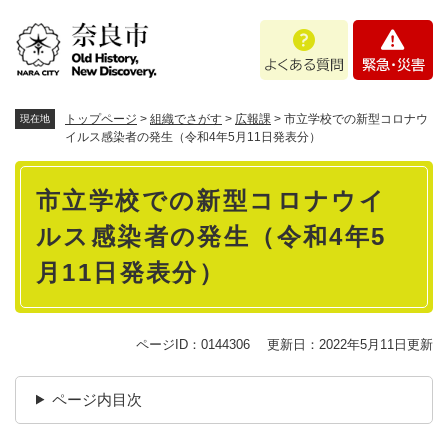
ペ
メニューを飛ばして本文へ
よ
緊
ー
く
急
ジ
あ
・
の
る
災
先
質
害
頭
トップページ
>
組織でさがす
>
広報課
>
市立学校での新型コロナウ
現在地
問
で
イルス感染者の発生（令和4年5月11日発表分）
す
本
。
市立学校での新型コロナウイ
文
ルス感染者の発生（令和4年5
月11日発表分）
ページID：0144306
更新日：2022年5月11日更新
ページ内目次