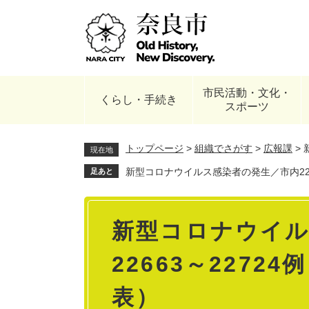
ペ
ー
ジ
の
先
頭
市民活動・文化・
で
くらし・手続き
スポーツ
す
。
トップページ
>
組織でさがす
>
広報課
>
現在地
新型コロナウイルス感染者の発生／市内2266
足あと
本
新型コロナウイル
文
22663～2272
表）