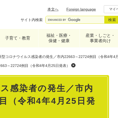
メニューを飛ばして本文へ
本文へ
Foreign language
マイ
サイト内検索
福祉・医療・
産業・しごと・
子育て・教育
保健・健康
事業者向け
新型コロナウイルス感染者の発生／市内22663～22724例目（令和4年4
3～22724例目（令和4年4月25日発表）
ス感染者の発生／市内
4例目（令和4年4月25日発