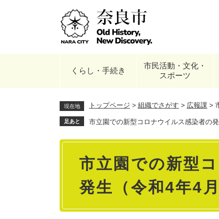
ペ
ー
ジ
の
先
頭
市民活動・文化・
で
くらし・手続き
スポーツ
す
。
トップページ
>
組織でさがす
>
広報課
>
現在地
市立園での新型コロナウイルス感染者の発
足あと
本
市立園での新型
文
発生（令和4年4