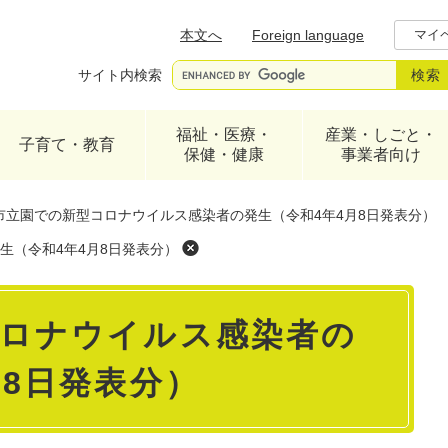
メニューを飛ばして本文へ
本文へ
Foreign language
マイ
サイト内検索
福祉・医療・
産業・しごと・
子育て・教育
保健・健康
事業者向け
市立園での新型コロナウイルス感染者の発生（令和4年4月8日発表分）
生（令和4年4月8日発表分）
コロナウイルス感染者の
月8日発表分）