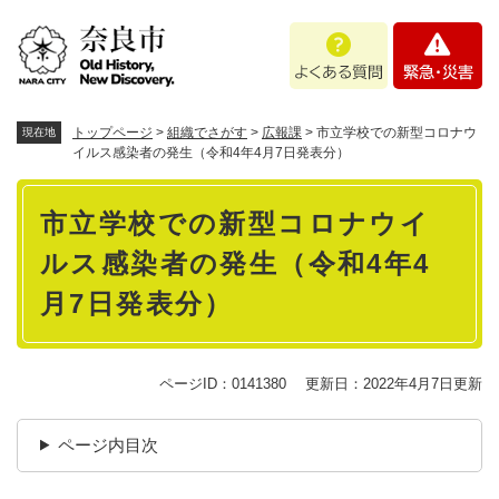
ペ
メニューを飛ばして本文へ
よ
緊
ー
く
急
ジ
あ
・
の
る
災
先
質
害
頭
トップページ
>
組織でさがす
>
広報課
>
市立学校での新型コロナウ
現在地
問
で
イルス感染者の発生（令和4年4月7日発表分）
す
本
。
市立学校での新型コロナウイ
文
ルス感染者の発生（令和4年4
月7日発表分）
ページID：0141380
更新日：2022年4月7日更新
ページ内目次