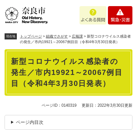
ペ
メニューを飛ばして本文へ
よ
緊
ー
く
急
ジ
あ
・
の
る
災
先
質
害
頭
トップページ
>
組織でさがす
>
広報課
>
新型コロナウイルス感染者
現在地
問
で
の発生／市内19921～20067例目目（令和4年3月30日発表）
す
本
。
新型コロナウイルス感染者の
文
発生／市内19921～20067例目
目（令和4年3月30日発表）
ページID：0140319
更新日：2022年3月30日更新
ページ内目次