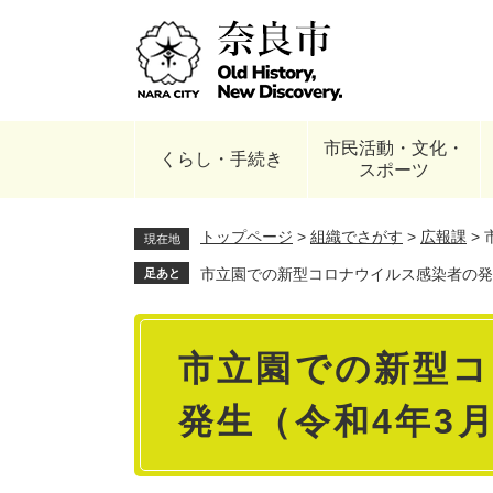
ペ
ー
ジ
の
先
頭
市民活動・文化・
で
くらし・手続き
スポーツ
す
。
トップページ
>
組織でさがす
>
広報課
>
現在地
市立園での新型コロナウイルス感染者の発生
足あと
本
市立園での新型
文
発生（令和4年3月