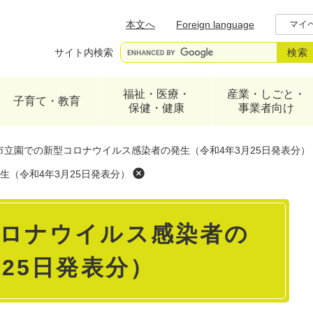
メニューを飛ばして本文へ
本文へ
Foreign language
マイ
サイト内検索
福祉・医療・
産業・しごと・
子育て・教育
保健・健康
事業者向け
市立園での新型コロナウイルス感染者の発生（令和4年3月25日発表分）
（令和4年3月25日発表分）
コロナウイルス感染者の
25日発表分）