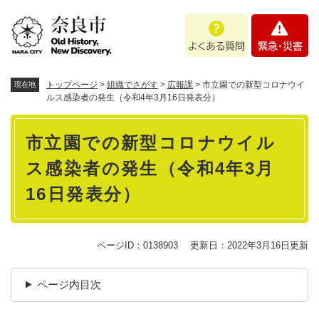
ペ
メニューを飛ばして本文へ
よ
緊
ー
く
急
ジ
あ
・
の
る
災
先
質
害
頭
トップページ
>
組織でさがす
>
広報課
>
市立園での新型コロナウイ
現在地
問
で
ルス感染者の発生（令和4年3月16日発表分）
す
本
。
市立園での新型コロナウイル
文
ス感染者の発生（令和4年3月
16日発表分）
ページID：0138903
更新日：2022年3月16日更新
ページ内目次