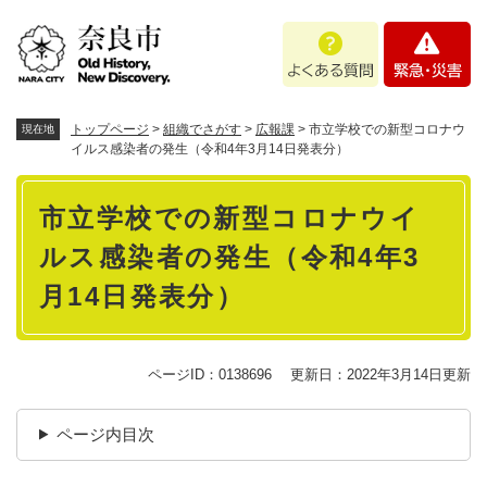
ペ
メニューを飛ばして本文へ
よ
緊
ー
く
急
ジ
あ
・
の
る
災
先
質
害
頭
トップページ
>
組織でさがす
>
広報課
>
市立学校での新型コロナウ
現在地
問
で
イルス感染者の発生（令和4年3月14日発表分）
す
本
。
市立学校での新型コロナウイ
文
ルス感染者の発生（令和4年3
月14日発表分）
ページID：0138696
更新日：2022年3月14日更新
ページ内目次