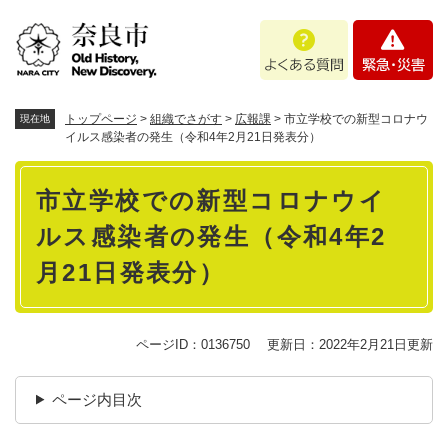
ペ
メニューを飛ばして本文へ
よ
緊
ー
く
急
ジ
あ
・
の
る
災
先
質
害
頭
トップページ
>
組織でさがす
>
広報課
>
市立学校での新型コロナウ
現在地
問
で
イルス感染者の発生（令和4年2月21日発表分）
す
本
。
市立学校での新型コロナウイ
文
ルス感染者の発生（令和4年2
月21日発表分）
ページID：0136750
更新日：2022年2月21日更新
ページ内目次