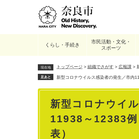
ペ
ー
ジ
の
先
頭
市民活動・文化・
で
くらし・手続き
スポーツ
す
。
トップページ
>
組織でさがす
>
広報課
>
現在地
新型コロナウイルス感染者の発生／市内1193
足あと
本
新型コロナウイル
文
11938～1238
表）