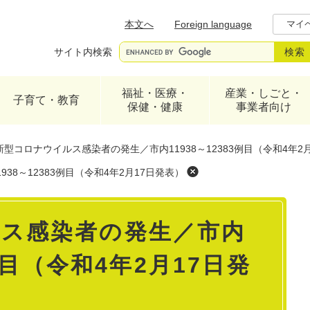
メニューを飛ばして本文へ
本文へ
Foreign language
マイ
サイト内検索
福祉・医療・
産業・しごと・
子育て・教育
保健・健康
事業者向け
新型コロナウイルス感染者の発生／市内11938～12383例目（令和4年2
8～12383例目（令和4年2月17日発表）
ス感染者の発生／市内
3例目（令和4年2月17日発