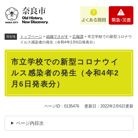
ペ
メニューを飛ばして本文へ
よ
緊
ー
く
急
ジ
あ
・
の
る
災
先
質
害
頭
トップページ
>
組織でさがす
>
広報課
>
市立学校での新型コロナウ
現在地
問
で
イルス感染者の発生（令和4年2月6日発表分）
す
本
。
市立学校での新型コロナウイ
文
ルス感染者の発生（令和4年2
月6日発表分）
ページID：0135476
更新日：2022年2月6日更新
ページ内目次