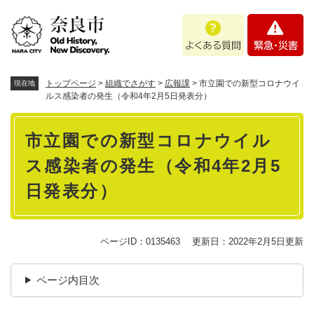
ペ
メニューを飛ばして本文へ
よ
緊
ー
く
急
ジ
あ
・
の
る
災
先
質
害
頭
トップページ
>
組織でさがす
>
広報課
>
市立園での新型コロナウイ
現在地
問
で
ルス感染者の発生（令和4年2月5日発表分）
す
本
。
市立園での新型コロナウイル
文
ス感染者の発生（令和4年2月5
日発表分）
ページID：0135463
更新日：2022年2月5日更新
ページ内目次