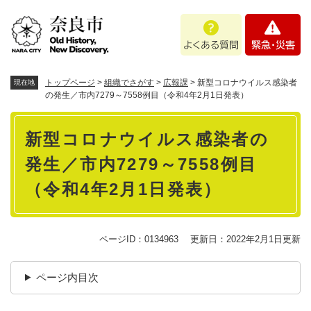
ペ
メニューを飛ばして本文へ
よ
緊
ー
く
急
ジ
あ
・
の
る
災
先
質
害
頭
トップページ
>
組織でさがす
>
広報課
>
新型コロナウイルス感染者
現在地
問
で
の発生／市内7279～7558例目（令和4年2月1日発表）
す
本
。
新型コロナウイルス感染者の
文
発生／市内7279～7558例目
（令和4年2月1日発表）
ページID：0134963
更新日：2022年2月1日更新
ページ内目次