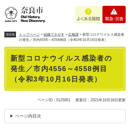
ペ
メニューを飛ばして本文へ
よ
緊
ー
く
急
ジ
あ
・
の
る
災
先
質
害
頭
トップページ
>
組織でさがす
>
広報課
>
新型コロナウイルス感染者
現在地
問
で
の発生／市内4556～4558例目（令和3年10月16日発表）
す
本
。
新型コロナウイルス感染者の
文
発生／市内4556～4558例目
（令和3年10月16日発表）
ページID：0125951
更新日：2021年10月16日更新
ページ内目次