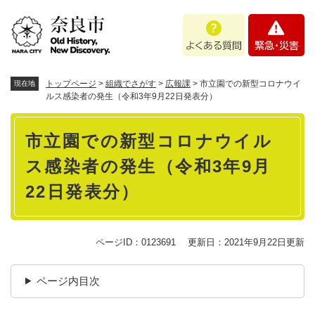
ペ
メニューを飛ばして本文へ
よ
緊
ー
く
急
ジ
あ
・
の
る
災
先
質
害
頭
トップページ
>
組織でさがす
>
広報課
>
市立園での新型コロナウイ
現在地
問
で
ルス感染者の発生（令和3年9月22日発表分）
す
本
。
市立園での新型コロナウイル
文
ス感染者の発生（令和3年9月
22日発表分）
ページID：0123691
更新日：2021年9月22日更新
ページ内目次