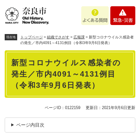
ペ
メニューを飛ばして本文へ
よ
緊
ー
く
急
ジ
あ
・
の
る
災
先
質
害
頭
トップページ
>
組織でさがす
>
広報課
>
新型コロナウイルス感染者
現在地
問
で
の発生／市内4091～4131例目（令和3年9月6日発表）
す
本
。
新型コロナウイルス感染者の
文
発生／市内4091～4131例目
（令和3年9月6日発表）
ページID：0122159
更新日：2021年9月6日更新
ページ内目次