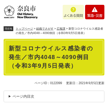
ペ
メニューを飛ばして本文へ
よ
緊
ー
く
急
ジ
あ
・
の
る
災
先
質
害
頭
トップページ
>
組織でさがす
>
広報課
>
新型コロナウイルス感染者
現在地
問
で
の発生／市内4048～4090例目（令和3年9月5日発表）
す
本
。
新型コロナウイルス感染者の
文
発生／市内4048～4090例目
（令和3年9月5日発表）
ページID：0122099
更新日：2021年9月5日更新
ページ内目次