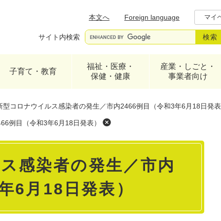
メニューを飛ばして本文へ
本文へ
Foreign language
マイ
サイト内検索
福祉・医療・
産業・しごと・
子育て・教育
保健・健康
事業者向け
新型コロナウイルス感染者の発生／市内2466例目（令和3年6月18日発
66例目（令和3年6月18日発表）
ス感染者の発生／市内
3年6月18日発表）