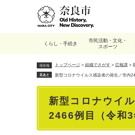
ペ
ー
ジ
の
先
頭
市民活動・文化・
で
くらし・手続き
スポーツ
す
。
トップページ
>
組織でさがす
>
広報課
>
現在地
新型コロナウイルス感染者の発生／市内24
足あと
本
新型コロナウイル
文
2466例目（令和