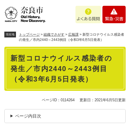
ペ
メニューを飛ばして本文へ
よ
緊
ー
く
急
ジ
あ
・
の
る
災
先
質
害
頭
トップページ
>
組織でさがす
>
広報課
>
新型コロナウイルス感染者
現在地
問
で
の発生／市内2440～2443例目（令和3年6月5日発表）
す
本
。
新型コロナウイルス感染者の
文
発生／市内2440～2443例目
（令和3年6月5日発表）
ページID：0114264
更新日：2021年6月5日更新
ページ内目次