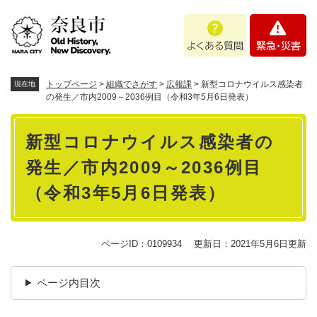
ペ
メニューを飛ばして本文へ
よ
緊
ー
く
急
ジ
あ
・
の
る
災
先
質
害
頭
トップページ
>
組織でさがす
>
広報課
>
新型コロナウイルス感染者
現在地
問
で
の発生／市内2009～2036例目（令和3年5月6日発表）
す
本
。
新型コロナウイルス感染者の
文
発生／市内2009～2036例目
（令和3年5月6日発表）
ページID：0109934
更新日：2021年5月6日更新
ページ内目次