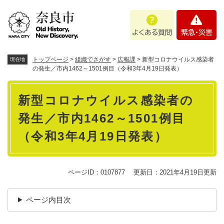
ペ
メニューを飛ばして本文へ
よ
緊
ー
く
急
ジ
あ
・
の
る
災
先
質
害
頭
トップページ
>
組織でさがす
>
広報課
>
新型コロナウイルス感染者
現在地
問
で
の発生／市内1462～1501例目（令和3年4月19日発表）
す
本
。
新型コロナウイルス感染者の
文
発生／市内1462～1501例目
（令和3年4月19日発表）
ページID：0107877
更新日：2021年4月19日更新
ページ内目次