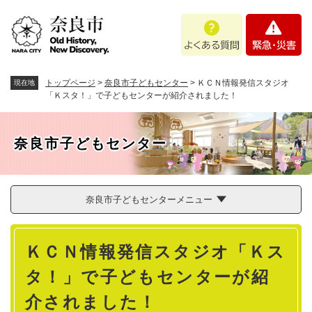
ペ
メニューを飛ばして本文へ
よ
緊
ー
く
急
ジ
あ
・
の
る
災
先
質
害
頭
トップページ
>
奈良市子どもセンター
>
ＫＣＮ情報発信スタジオ
現在地
問
で
「Ｋスタ！」で子どもセンターが紹介されました！
す
。
奈良市子どもセンター
奈良市子どもセンターメニュー
本
ＫＣＮ情報発信スタジオ「Ｋス
文
タ！」で子どもセンターが紹
介されました！