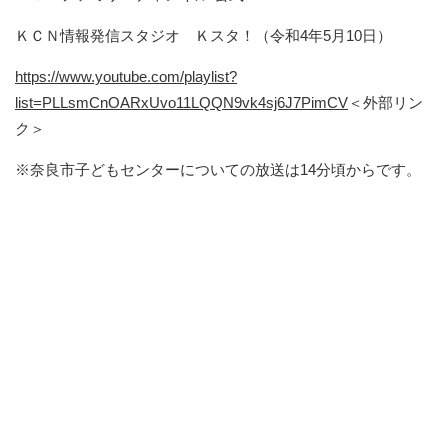
ＫＣＮ情報発信スタジオ Ｋスタ！（令和4年5月10日）
https://www.youtube.com/playlist?
list=PLLsmCnOARxUvo11LQQN9vk4sj6J7PimCV
＜外部リン
ク＞
※奈良市子どもセンターについての放送は14分頃からです。