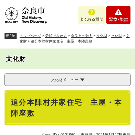
ペ
メニューを飛ばして本文へ
よ
緊
ー
く
急
ジ
あ
・
の
る
災
先
質
害
頭
トップページ
>
分類でさがす
>
奈良市の魅力
>
文化財
>
文化財
>
文
現在地
問
で
化財
>
追分本陣村井家住宅 主屋・本陣座敷
す
。
文化財
文化財メニュー
本
追分本陣村井家住宅 主屋・本
文
陣座敷
ページID：0191969
更新日：2021年1月27日更新