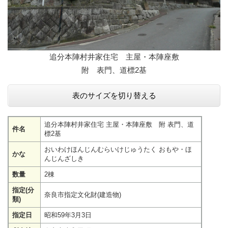
追分本陣村井家住宅 主屋・本陣座敷
附 表門、道標2基
表のサイズを切り替える
追分本陣村井家住宅 主屋・本陣座敷 附 表門、道
件名
標2基
おいわけほんじんむらいけじゅうたく おもや・ほ
かな
んじんざしき
数量
2棟
指定(分
奈良市指定文化財(建造物)
類)
指定日
昭和59年3月3日