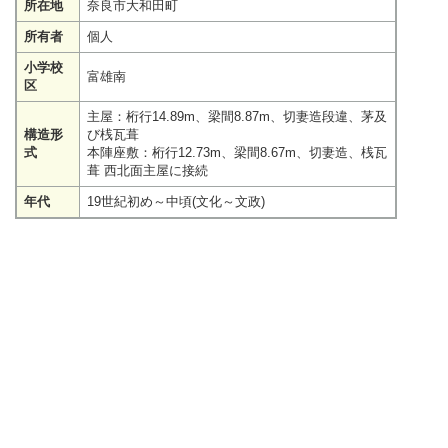
所在地
奈良市大和田町
所有者
個人
小学校
富雄南
区
主屋：桁行14.89m、梁間8.87m、切妻造段違、茅及
構造形
び桟瓦葺
式
本陣座敷：桁行12.73m、梁間8.67m、切妻造、桟瓦
葺 西北面主屋に接続
年代
19世紀初め～中頃(文化～文政)