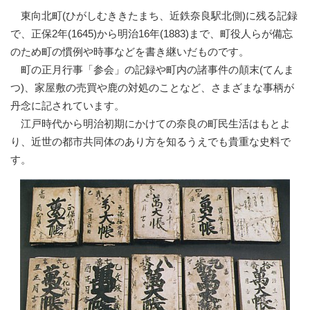
東向北町(ひがしむききたまち、近鉄奈良駅北側)に残る記録
で、正保2年(1645)から明治16年(1883)まで、町役人らが備忘
のため町の慣例や時事などを書き継いだものです。
町の正月行事「参会」の記録や町内の諸事件の顛末(てんま
つ)、家屋敷の売買や鹿の対処のことなど、さまざまな事柄が
丹念に記されています。
江戸時代から明治初期にかけての奈良の町民生活はもとよ
り、近世の都市共同体のあり方を知るうえでも貴重な史料で
す。