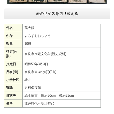
表のサイズを切り替える
件名
萬大帳
かな
よろずおおちょう
数量
10冊
指定(分
奈良市指定文化財(歴史資料)
類)
指定日
昭和59年3月3日
所在(有)
奈良市東向北町(町有)
小学校区
椿井
寄託
史料保存館
形状等
紙本墨書 縦約30cm 横約23cm
備考
江戸時代～明治時代