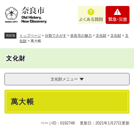
ペ
メニューを飛ばして本文へ
よ
緊
ー
く
急
ジ
あ
・
の
る
災
先
質
害
頭
トップページ
>
分類でさがす
>
奈良市の魅力
>
文化財
>
文化財
>
文
現在地
問
で
化財
>
萬大帳
す
。
文化財
文化財メニュー
本
萬大帳
文
ページID：0192748
更新日：2021年1月27日更新