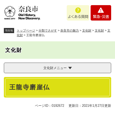
ペ
メニューを飛ばして本文へ
よ
緊
ー
く
急
ジ
あ
・
の
る
災
先
質
害
頭
トップページ
>
分類でさがす
>
奈良市の魅力
>
文化財
>
文化財
>
文
現在地
問
で
化財
>
王龍寺磨崖仏
す
。
文化財
文化財メニュー
本
王龍寺磨崖仏
文
ページID：0192672
更新日：2021年1月27日更新