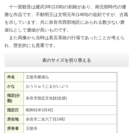
十一面観音は建武3年(1336)の刻銘があり、南北朝時代の優
雅な作品です。不動明王は文明元年(1469)の追刻ですが、古風
を示しています。共に奈良市西部地区にみられる数少ない磨
崖仏として価値が高いものです。
また両像から当時は真言系統の行場であったことが考えら
れ、歴史的にも貴重です。
表のサイズを切り替える
件名
王龍寺磨崖仏
かな
おうりゅうじまがいぶつ
指定(分
奈良市指定文化財(史跡)
類)
指定日
昭和61年3月4日
所在地
奈良市二名六丁目1492
所有者
王龍寺