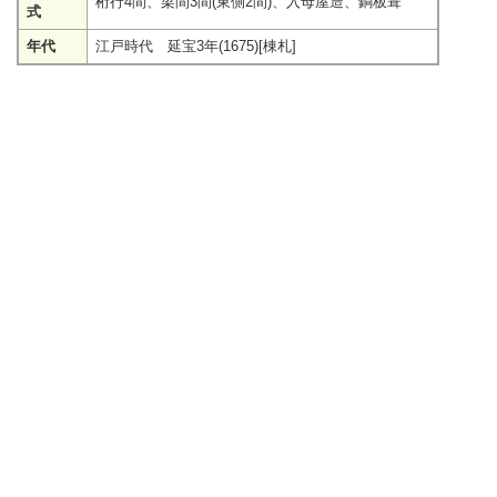
桁行4間、梁間3間(東側2間)、入母屋造、銅板葺
式
年代
江戸時代 延宝3年(1675)[棟札]