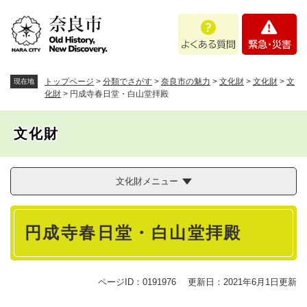
ペ
メニューを飛ばして本文へ
よ
緊
ー
く
急
ジ
あ
・
の
る
災
先
質
害
頭
トップページ
>
分類でさがす
>
奈良市の魅力
>
文化財
>
文化財
>
文
現在地
問
で
化財
>
円成寺春日堂・白山堂拝殿
す
。
文化財
文化財メニュー
本
円成寺春日堂・白山堂拝殿
文
ページID：0191976
更新日：2021年6月1日更新