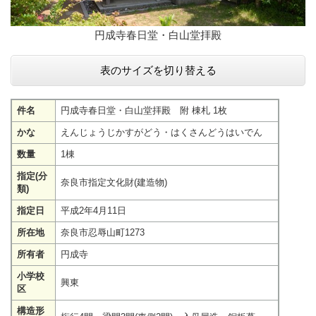
円成寺春日堂・白山堂拝殿
表のサイズを切り替える
件名
円成寺春日堂・白山堂拝殿 附 棟札 1枚
かな
えんじょうじかすがどう・はくさんどうはいでん
数量
1棟
指定(分
奈良市指定文化財(建造物)
類)
指定日
平成2年4月11日
所在地
奈良市忍辱山町1273
所有者
円成寺
小学校
興東
区
構造形