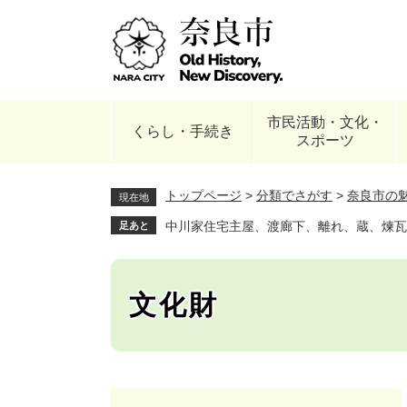
ペ
ー
ジ
の
先
頭
市民活動・文化・
で
くらし・手続き
スポーツ
す
。
トップページ
>
分類でさがす
>
奈良市の
現在地
中川家住宅主屋、渡廊下、離れ、蔵、煉瓦
足あと
文化財