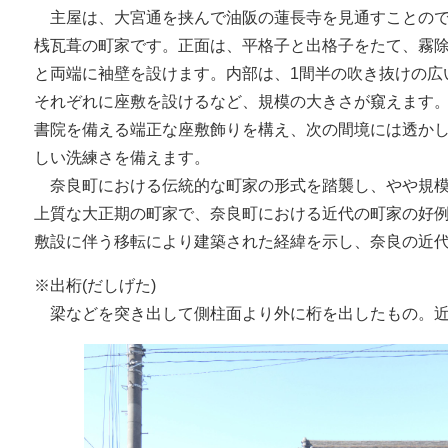
主屋は、大宮通を挟んで油阪の蓮長寺を見通すことので
桟瓦葺の町家です。正面は、平格子と出格子をたて、霧除
と両端に袖壁を設けます。内部は、1間半の吹き抜けの広
それぞれに座敷を設けるなど、規模の大きさが窺えます
書院を備える端正な座敷飾りを構え、次の間境には透か
しい洗練さを備えます。
奈良町における伝統的な町家の形式を踏襲し、やや規模
上質な大正期の町家で、奈良町における近代の町家の好
敷設に伴う移転により建築された経緯を示し、奈良の近
※出桁(だしげた)
梁などを突き出して側柱面より外に桁を出したもの。近