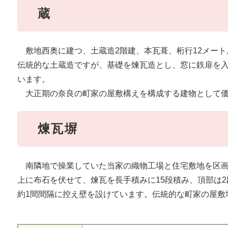
蔵
敷地西奥に建つ、土蔵造2階建、本瓦葺、桁行12メート
伝統的な土蔵造ですが、基礎を煉瓦造とし、窓に鉄扉を
います。
大正期の奈良の町家の屋敷構えを構成する建物として価
煉瓦塀
南隣地で操業していた当家の織物工場と住宅敷地を区画
上に布石を伏せて、煉瓦を長手積みに15段積み、頂部は
約1間間隔に控え壁を設けています。伝統的な町家の屋敷