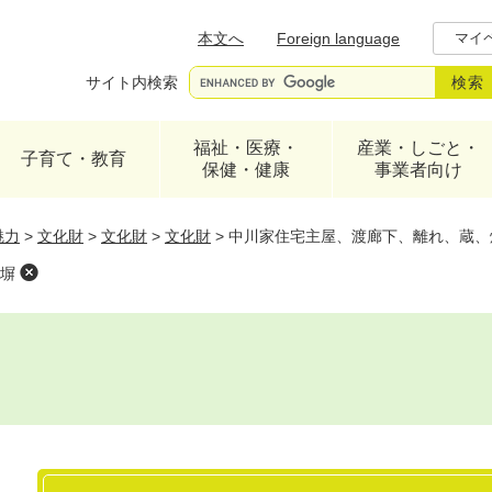
メニューを飛ばして本文へ
本文へ
Foreign language
マイ
サイト内検索
福祉・医療・
産業・しごと・
子育て・教育
保健・健康
事業者向け
魅力
>
文化財
>
文化財
>
文化財
>
中川家住宅主屋、渡廊下、離れ、蔵、
塀
本