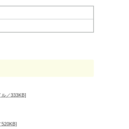
／333KB]
20KB]