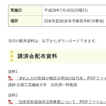
実施日
平成29年7月16日(日曜日)
場所
旧奈良監獄(奈良市般若寺町18番地)
当日の配布資料は、以下からダウンロードできます。
講演会配布資料
資料1
「赤れんがの監獄が物語る明治の近代化」[PDFファイル
講師:京都工芸繊維大学 石田潤一郎教授
資料2
「旧奈良監獄保存活用事業について」[PDFファイル／5