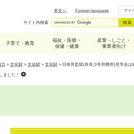
メニューを飛ばして本文へ
本文へ
Foreign language
マイ
サイト内検索
福祉・医療・
産業・しごと・
子育て・教育
保健・健康
事業者向け
魅力
>
文化財
>
文化財
>
文化財
>
旧奈良監獄(奈良少年刑務所)見学会は
しました！
本