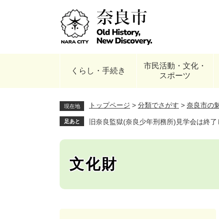
ペ
ー
ジ
の
先
頭
市民活動・文化・
で
くらし・手続き
スポーツ
す
。
トップページ
>
分類でさがす
>
奈良市の
現在地
旧奈良監獄(奈良少年刑務所)見学会は終了
足あと
文化財