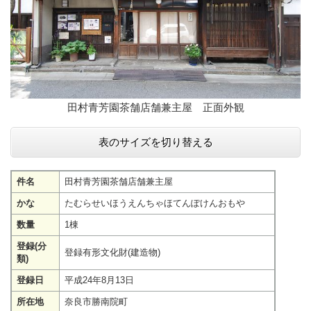
田村青芳園茶舗店舗兼主屋 正面外観
表のサイズを切り替える
件名
田村青芳園茶舗店舗兼主屋
かな
たむらせいほうえんちゃほてんぽけんおもや
数量
1棟
登録(分
登録有形文化財(建造物)
類)
登録日
平成24年8月13日
所在地
奈良市勝南院町