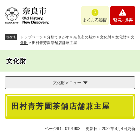
ペ
メニューを飛ばして本文へ
よ
緊
ー
く
急
ジ
あ
・
の
る
災
先
質
害
頭
トップページ
>
分類でさがす
>
奈良市の魅力
>
文化財
>
文化財
>
文
現在地
問
で
化財
>
田村青芳園茶舗店舗兼主屋
す
。
文化財
文化財メニュー
本
田村青芳園茶舗店舗兼主屋
文
ページID：0191902
更新日：2022年8月4日更新