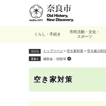
ペ
ー
ジ
の
先
頭
市民活動・文化・
で
くらし・手続き
スポーツ
す
。
トップページ
>
空き家対策
>
空き家の利
現在地
補助金・控除等
足あと
空き家対策