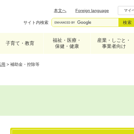
メニューを飛ばして本文へ
本文へ
Foreign language
マイ
サイト内検索
福祉・医療・
産業・しごと・
子育て・教育
保健・健康
事業者向け
活用
>
補助金・控除等
本