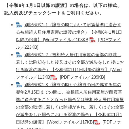
【令和6年1月1日以降の譲渡】の場合は、以下の様式、
記入例及びチェックシートをご利用ください。
別記様式1-1（譲渡の時において耐震基準に適合す
る被相続人居住用家屋の譲渡の場合）【令和6年1月1日
以降の譲渡】 [Wordファイル／108KB]
[PDFファイ
ル／223KB]
別記様式1-2（被相続人居住用家屋の全部の取壊し
若しくは除却をした後又はその全部が滅失をした後にお
ける譲渡の場合）【令和6年1月1日以降の譲渡】 [Word
ファイル／113KB]
[PDFファイル／239KB]
別記様式1-3（譲渡の時から譲渡の日の属する年の
翌年2月15日までの間に、被相続人居住用家屋が耐震基
準に適合することとなった場合又は被相続人居住用家屋
の全部の取壊し若しくは除却がされ、若しくはその全部
が滅失をした場合における譲渡の場合）【令和6年1月1
日以降の譲渡】 [Wordファイル／117KB]
[PDFファ