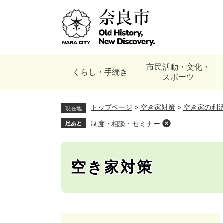
ペ
ー
ジ
の
先
頭
市民活動・文化・
で
くらし・手続き
スポーツ
す
。
トップページ
>
空き家対策
>
空き家の利
現在地
制度・相談・セミナー
足あと
空き家対策