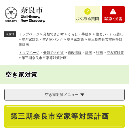
ペ
メニューを飛ばして本文へ
よ
緊
ー
く
急
ジ
あ
・
の
る
災
先
質
害
頭
トップページ
>
分類でさがす
>
くらし・手続き
>
住まい・引っ越し
現在地
問
で
>
空き家対策・空き家バンク
>
空き家対策
>
第三期奈良市空家等対
策計画
す
。
トップページ
>
分類でさがす
>
市政情報
>
計画
>
計画
>
空き家対策
>
第三期奈良市空家等対策計画
空き家対策
空き家対策メニュー
本
第三期奈良市空家等対策計画
文