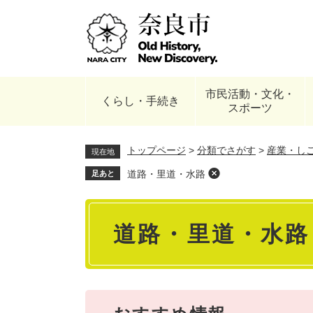
ペ
ー
ジ
の
先
頭
市民活動・文化・
で
くらし・手続き
スポーツ
す
。
トップページ
>
分類でさがす
>
産業・し
現在地
道路・里道・水路
足あと
本
道路・里道・水路
文