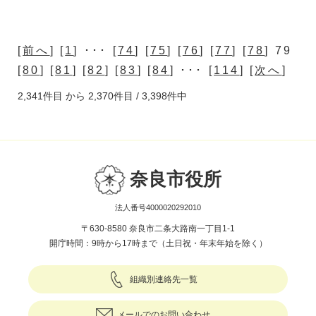
[
前へ
] [
1
] ･･･ [
74
] [
75
] [
76
] [
77
] [
78
] 79
[
80
] [
81
] [
82
] [
83
] [
84
] ･･･ [
114
] [
次へ
]
2,341件目 から 2,370件目 / 3,398件中
奈良市役所
法人番号4000020292010
〒630-8580 奈良市二条大路南一丁目1-1
開庁時間：9時から17時まで（土日祝・年末年始を除く）
組織別連絡先一覧
メールでのお問い合わせ