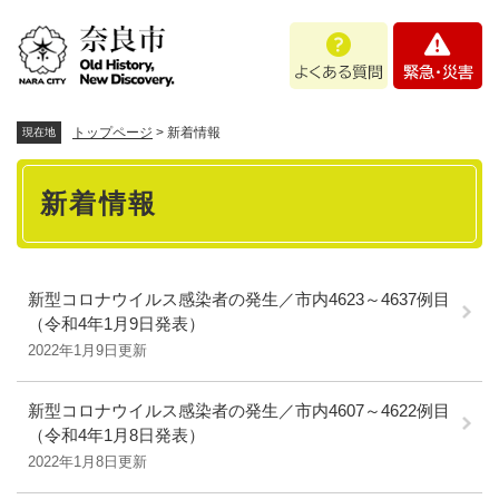
ペ
メニューを飛ばして本文へ
よ
緊
ー
く
急
ジ
あ
・
の
る
災
先
質
害
頭
トップページ
>
新着情報
現在地
問
で
本
す
新着情報
。
文
新型コロナウイルス感染者の発生／市内4623～4637例目
（令和4年1月9日発表）
2022年1月9日更新
新型コロナウイルス感染者の発生／市内4607～4622例目
（令和4年1月8日発表）
2022年1月8日更新