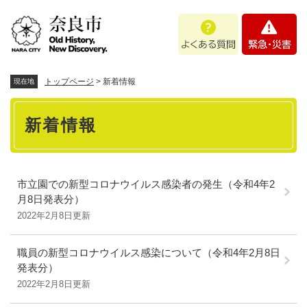
ペ
メニューを飛ばして本文へ
よ
緊
ー
く
急
ジ
あ
・
の
る
災
先
質
害
頭
トップページ
>
新着情報
現在地
問
で
本
す
新着情報
。
文
市立園での新型コロナウイルス感染者の発生（令和4年2
月8日発表分）
2022年2月8日更新
職員の新型コロナウイルス感染について（令和4年2月8日
発表分）
2022年2月8日更新