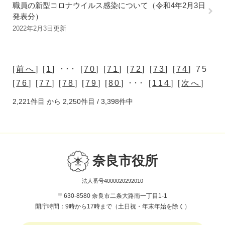
職員の新型コロナウイルス感染について（令和4年2月3日
発表分）
2022年2月3日更新
[
前へ
] [
1
] ･･･ [
70
] [
71
] [
72
] [
73
] [
74
] 75
[
76
] [
77
] [
78
] [
79
] [
80
] ･･･ [
114
] [
次へ
]
2,221件目 から 2,250件目 / 3,398件中
奈良市役所
法人番号4000020292010
〒630-8580 奈良市二条大路南一丁目1-1
開庁時間：9時から17時まで（土日祝・年末年始を除く）