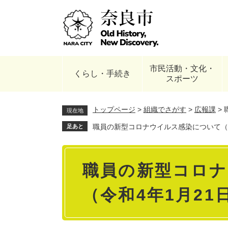
ペ
ー
ジ
の
先
頭
市民活動・文化・
で
くらし・手続き
スポーツ
す
。
トップページ
>
組織でさがす
>
広報課
>
現在地
職員の新型コロナウイルス感染について（令
足あと
本
職員の新型コロ
文
（令和4年1月21