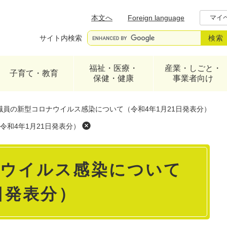
メニューを飛ばして本文へ
本文へ
Foreign language
マイ
サイト内検索
福祉・医療・
産業・しごと・
子育て・教育
保健・健康
事業者向け
職員の新型コロナウイルス感染について（令和4年1月21日発表分）
和4年1月21日発表分）
ナウイルス感染について
日発表分）