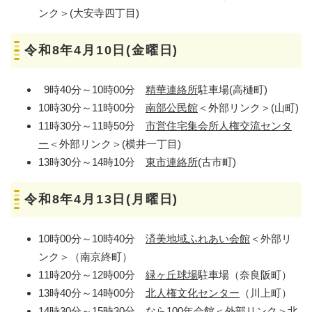
ンク＞
(大安寺四丁目)
令和8年4月10日(金曜日)
9時40分～10時00分
精華連絡所
駐車場(高樋町)
10時30分～11時00分
南部公民館
＜外部リンク＞
(山町)
11時30分～11時50分
市営住宅集会所人権交流センタ
ー
＜外部リンク＞
(横井一丁目)
13時30分～14時10分
東市連絡所
(古市町)
令和8年4月13日(月曜日)
10時00分～10時40分
済美地域ふれあい会館
＜外部リ
ンク＞
（南京終町）
11時20分～12時00分
緑ヶ丘球場
駐車場（奈良阪町）
13時40分～14時00分
北人権文化センター
（川上町）
14時30分～15時30分
なら100年会館
＜外部リンク＞
北