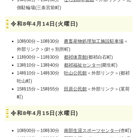
側駐輪場(三条宮前町)
令和8年4月14日(火曜日)
10時00分～10時30分
農畜産物処理加工施設駐車場
＜
外部リンク＞
(針ヶ別所町)
11時00分～11時30分
都祁体育館
(
都祁白石町)
13時10分～13時40分
都祁福祉センター
(藺生町)
14時10分～14時30分
吐山公民館
＜外部リンク＞
(都祁
吐山町)
15時15分～15時55分
田原公民館
＜外部リンク＞
(茗荷
町)
令和8年4月15日(水曜日)
10時00分～10時30分
南部生涯スポーツセンタ―
(杏町)