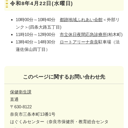
令和8年4月22日(水曜日)
10時00分～10時40分
都跡地域ふれあい会館
＜外部リ
ンク＞
(四条大路五丁目)
11時10分～12時00分
市立休日夜間応急診療所
(柏木町)
13時40分～14時30分
ロートアリーナ奈良
駐車場（法
蓮佐保山四丁目）
このページに関するお問い合わせ先
保健衛生課
直通
〒630-8122
奈良市三条本町13番1号
はぐくみセンター（奈良市保健所・教育総合センタ