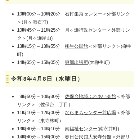
10時00分～10時20分
石打集落センター
＜外部リンク
＞
(月ヶ瀬石打)
10時45分～11時25分
月ヶ瀬行政センター
＜外部リン
ク＞
(月ヶ瀬尾山)
13時15分～13時55分
柳生公民館
＜外部リンク＞
(柳生
町)
14時35分～15時05分
東部出張所
(大柳生町)
令和8年4月8日（水曜日）
9時50分～10時30分
佐保台地域ふれあい会館
＜外部
リンク＞
（佐保台二丁目）
11時10分～12時00分
ならまちセンター前広場
＜外部
リンク＞
（東寺林町）
13時40分～14時10分
南福祉センター
(南永井町)
14時40分～15時00分
春日公民館大安寺分館
＜外部リ