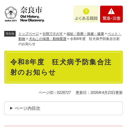
ペ
メニューを飛ばして本文へ
よ
緊
ー
く
急
ジ
あ
・
の
る
災
先
質
害
頭
トップページ
>
分類でさがす
>
福祉・医療・保健・健康
>
ペット・
現在地
問
で
動物
>
犬ねこの保護・動物愛護
>
令和8年度 狂犬病予防集合注射
のお知らせ
す
。
本
令和8年度 狂犬病予防集合注
文
射のお知らせ
ページID：0228727
更新日：2026年4月23日更新
ページ内目次